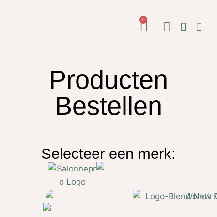
0
Producten Bestellen
T: 06 1250 6525
Producten
Bestellen
Selecteer een merk: