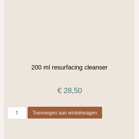
.
200 ml resurfacing cleanser
€
28,50
Toevoegen aan winkelwagen