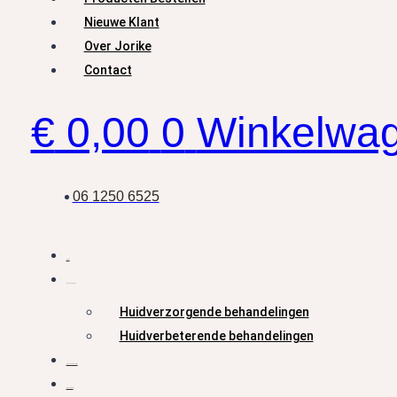
Nieuwe Klant
Over Jorike
Contact
€
0,00
0
Winkelwa
06 1250 6525
Home
Behandelingen
Huidverzorgende behandelingen
Huidverbeterende behandelingen
Producten Bestellen
Nieuwe Klant