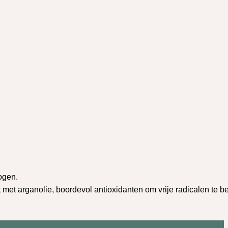
ogen
.
t
met
arganolie
,
boordevol
antioxidanten
om
vrije
radicalen
te
be