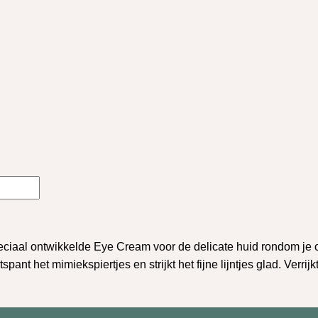
eciaal
ontwikkelde
Eye Cream
voor
de delicate
huid
rondom
je
tspant
het
mimiekspiertjes
en
strijkt
het
fijne
lijntjes
glad.
Verrijk